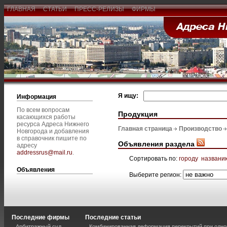
ГЛАВНАЯ
СТАТЬИ
ПРЕСС-РЕЛИЗЫ
ФИРМЫ
Я ищу:
Информация
По всем вопросам
Продукция
касающихся работы
ресурса Адреса Нижнего
Главная страница
Производство
Новгорода и добавления
в справочник пишите по
Объявления раздела
адресу
addressrus@mail.ru
.
Сортировать по:
городу
названи
Объявления
Выберите регион:
Последние фирмы
Последние статьи
Арбитражный суд
Комбинированная деформация перекрытий при одно