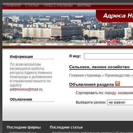
ГЛАВНАЯ
СТАТЬИ
ПРЕСС-РЕЛИЗЫ
ФИРМЫ
Я ищу:
Информация
По всем вопросам
Сельское, лесное хозяйство
касающихся работы
ресурса Адреса Нижнего
Главная страница
Производство
Новгорода и добавления
в справочник пишите по
Объявления раздела
адресу
addressrus@mail.ru
.
Сортировать по:
городу
названи
Объявления
Выберите регион:
Последние фирмы
Последние статьи
Арбитражный суд
Комбинированная деформация перекрытий при одно