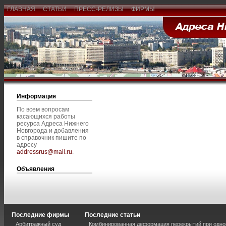
ГЛАВНАЯ
СТАТЬИ
ПРЕСС-РЕЛИЗЫ
ФИРМЫ
Информация
По всем вопросам
касающихся работы
ресурса Адреса Нижнего
Новгорода и добавления
в справочник пишите по
адресу
addressrus@mail.ru
.
Объявления
Последние фирмы
Последние статьи
Арбитражный суд
Комбинированная деформация перекрытий при одно