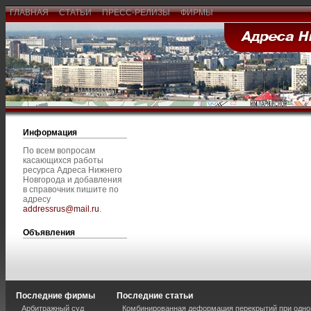
ГЛАВНАЯ
СТАТЬИ
ПРЕСС-РЕЛИЗЫ
ФИРМЫ
Информация
По всем вопросам
касающихся работы
ресурса Адреса Нижнего
Новгорода и добавления
в справочник пишите по
адресу
addressrus@mail.ru
.
Объявления
Последние фирмы
Последние статьи
Арбитражный суд
Комбинированная деформация перекрытий при одно