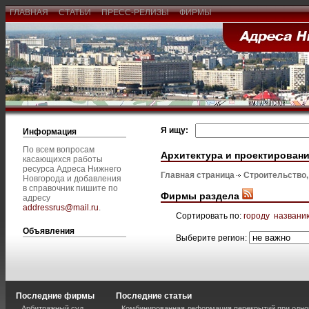
ГЛАВНАЯ
СТАТЬИ
ПРЕСС-РЕЛИЗЫ
ФИРМЫ
Я ищу:
Информация
По всем вопросам
Архитектура и проектирован
касающихся работы
ресурса Адреса Нижнего
Главная страница
Строительство
Новгорода и добавления
в справочник пишите по
Фирмы раздела
адресу
addressrus@mail.ru
.
Сортировать по:
городу
названи
Объявления
Выберите регион:
Последние фирмы
Последние статьи
Арбитражный суд
Комбинированная деформация перекрытий при одно