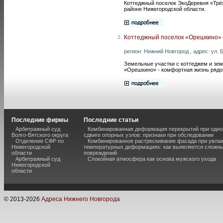
Коттеджный поселок ЭкоДеревня «Трёх
районе Нижегородской области.
Коттеджный поселок «Орешкино»
2.
регион: Нижний Новгород , адрес: ул. Бе
Земельные участки с коттеджем и зе
«Орешкино» - комфортная жизнь рядо
Последние фирмы
Последние статьи
Арбитражный суд
Комбинированная деформация перекрытий при одно
Волго-Вятского округа
сдвиге опорных узлов: признаки при обследовании
Отделение СФР по
Комбинированное растрескивание фасада при увла
Нижегородской
температурных деформациях: как выявляется сложн
области
повреждений
Арбитражный суд
Спокойная атмосфера как основа мужского ухода
Нижегородской
области
© 2013-
2026
Адреса Нижнего Новгорода