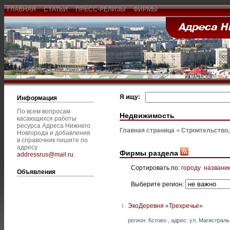
ГЛАВНАЯ
СТАТЬИ
ПРЕСС-РЕЛИЗЫ
ФИРМЫ
Я ищу:
Информация
По всем вопросам
Недвижимость
касающихся работы
ресурса Адреса Нижнего
Главная страница
Строительство
Новгорода и добавления
в справочник пишите по
адресу
Фирмы раздела
addressrus@mail.ru
.
Сортировать по:
городу
названи
Объявления
Выберите регион:
ЭкоДеревня «Трехречье»
1.
регион: Кстово , адрес: ул. Магистральн